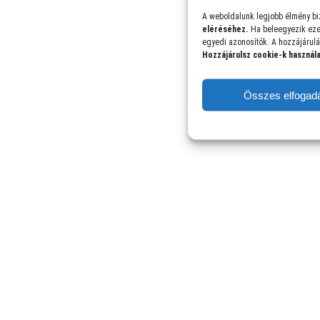
A weboldalunk legjobb élmény bi
eléréséhez.
Ha beleegyezik eze
egyedi azonosítók. A hozzájárulá
Hozzájárulsz cookie-k használ
Összes elfogad