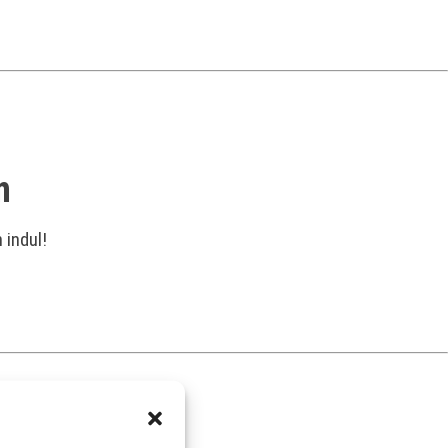
n
 indul!