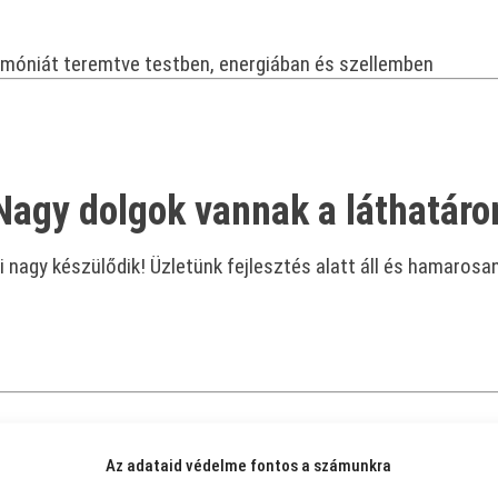
rmóniát teremtve testben, energiában és szellemben
Nagy dolgok vannak a láthatáro
 nagy készülődik! Üzletünk fejlesztés alatt áll és hamarosan
Az adataid védelme fontos a számunkra