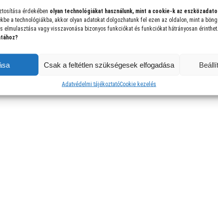
ztosítása érdekében
olyan technológiákat használunk, mint a cookie-k az eszközadato
kbe a technológiákba, akkor olyan adatokat dolgozhatunk fel ezen az oldalon, mint a bön
s elmulasztása vagy visszavonása bizonyos funkciókat és funkciókat hátrányosan érinthet
atához?
ása
Csak a feltétlen szükségesek elfogadása
Beáll
Adatvédelmi tájékoztató
Cookie kezelés