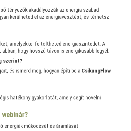
lső tényezők akadályozzák az energia szabad
an kerülheted el az energiavesztést, és térhetsz
et, amelyekkel feltöltheted energiaszintedet. A
ít abban, hogy hosszú távon is energikusabb legyél.
g szerint?
jait, és ismerd meg, hogyan építi be a
CsikungFlow
égis hatékony gyakorlatát, amely segít növelni
s webinár?
ső energiák működését és áramlását.