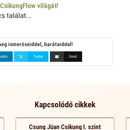
 CsikungFlow világát!
s találat...
eg ismerőseiddel, barátaiddal!
kedin
Twitter
Email
Kapcsolódó cikkek
Csung Jüan Csikung I. szint