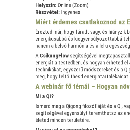
Helyszín:
Online (Zoom)
Részvétel:
Ingyenes
Miért érdemes csatlakoznod az E
Érezted már, hogy fáradt vagy, és hiányzik 
energikusabbá és kiegyensúlyozottabbá tehet
hanem a belső harmónia és a lelki egészség 
A
CsikungFlow
segítségével megtapasztal
energiát a testedben, és hogyan érheted el 
technikákat, egyszerű módszereket és a Qig
meg, hogy feltölthesd energiatartalékaidat.
A webinár fő témái – Hogyan növ
Mi a Qi?
Ismerd meg a Qigong filozófiáját és a Qi, v
segítségével egyensúlyt teremthetsz az ene
életed minden területére.
Mi viszi el az energiánkat?