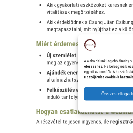
Akik gyakorlati eszközöket keresnek e
vitalitásuk megőrzéséhez.
Akik érdeklődnek a Csung Jüan Csikun
megtapasztalni, mit nyújthat ez a kül
Miért érdemes részt venni?
Új szemlélet az energiád kezeléséh
A weboldalunk legjobb élmény bi
meg az egyensúlyt az energiáidban.
eléréséhez.
Ha beleegyezik eze
Ajándék energianövelő gyakorlat:
Eg
egyedi azonosítók. A hozzájárulá
Hozzájárulsz cookie-k használ
alkalmazhatsz.
Felkészülés a Csung Jüan Csikung t
Összes elfogad
induló tanfolyammal, amely az önfejles
Hogyan csatlakozhatsz a webiná
A részvétel teljesen ingyenes, de
regisztrá