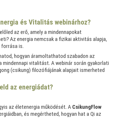
nergia és Vitalitás webinárhoz?
belőled az erő, amely a mindennapokat
i? Az energia nemcsak a fizikai aktivitás alapja,
forrása is.
hatod, hogyan áramoltathatod szabadon az
a mindennapi vitalitást. A webinár során gyakorlati
ong (csikung) filozófiájának alapjait ismerheted
eld az energiádat?
agyis az életenergia működését. A
CsikungFlow
rgiáidban, és megértheted, hogyan hat a Qi az