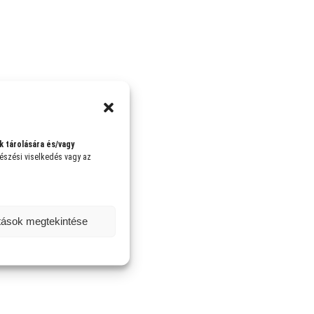
k tárolására és/vagy
gészési viselkedés vagy az
.
ítások megtekintése