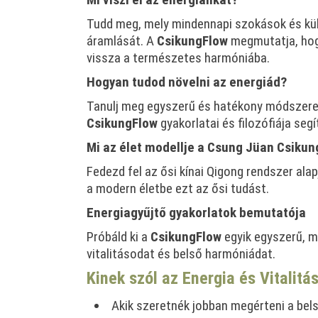
Tudd meg, mely mindennapi szokások és kü
áramlását. A
CsikungFlow
megmutatja, hogy
vissza a természetes harmóniába.
Hogyan tudod növelni az energiád?
Tanulj meg egyszerű és hatékony módszerek
CsikungFlow
gyakorlatai és filozófiája seg
Mi az élet modellje a Csung Jüan Csikun
Fedezd fel az ősi kínai Qigong rendszer alap
a modern életbe ezt az ősi tudást.
Energiagyűjtő gyakorlatok bemutatója
Próbáld ki a
CsikungFlow
egyik egyszerű, m
vitalitásodat és belső harmóniádat.
Kinek szól az Energia és Vitalitá
Akik szeretnék jobban megérteni a bel