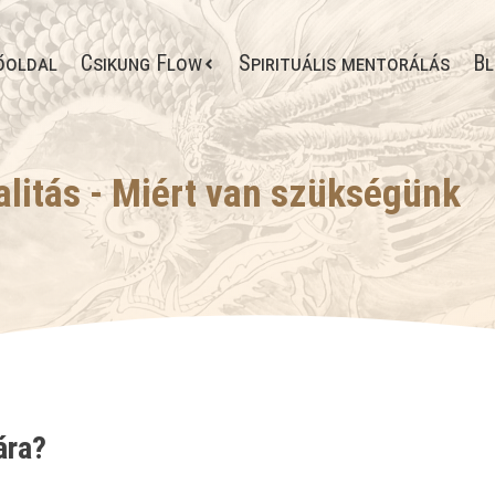
őoldal
Csikung Flow
Spirituális mentorálás
Bl
alitás - Miért van szükségünk
ára?