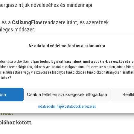
nergiaszintjük növeléséhez és mindennapi
g és a
CsikungFlow
rendszere iránt, és szeretnék
önleges módszer.
Az adataid védelme fontos a számunkra
ez:
Ismerd meg a
CsikungFlow
alapjait, és találd
ztosítása érdekében
olyan technológiákat használunk, mint a cookie-k az eszközadato
kbe a technológiákba, akkor olyan adatokat dolgozhatunk fel ezen az oldalon, mint a bön
y egyszerű technika, amelyet azonnal
s elmulasztása vagy visszavonása bizonyos funkciókat és funkciókat hátrányosan érinthet
atához?
anfolyamra:
Ismerkedj meg a 2025. január 20-án
ása
Csak a feltétlen szükségesek elfogadása
Beáll
ztés és a belső harmónia mélyebb szintjeit kínálja.
Adatvédelmi tájékoztató
Cookie kezelés
rhoz?
cióhoz kötött
.